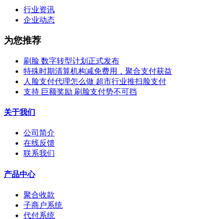
行业资讯
企业动态
为您推荐
刷脸 数字转型计划正式发布
特殊时期清算机构减免费用，聚合支付获益
人脸支付代理怎么做 超市行业推扫脸支付
支持 巨额奖励 刷脸支付势不可挡
关于我们
公司简介
在线反馈
联系我们
产品中心
聚合收款
子商户系统
代付系统