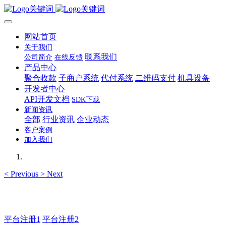
网站首页
关于我们
联系我们
公司简介
在线反馈
产品中心
聚合收款
子商户系统
代付系统
二维码支付
机具设备
开发者中心
API开发文档
SDK下载
新闻资讯
全部
行业资讯
企业动态
客户案例
加入我们
<
Previous
>
Next
如有疑问登录平台联系主管
平台注册1
平台注册2