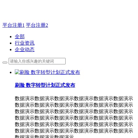
如有疑问登录平台联系主管
平台注册1
平台注册2
全部
行业资讯
企业动态
刷脸 数字转型计划正式发布
数据演示数据演示数据演示数据演示数据演示数据演示
数据演示数据演示数据演示数据演示数据演示数据演示
数据演示数据演示数据演示数据演示数据演示数据演示
数据演示数据演示数据演示数据演示数据演示数据演示
数据演示数据演示数据演示数据演示数据演示数据演示
数据演示数据演示数据演示数据演示数据演示数据演示
数据演示数据演示数据演示