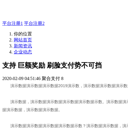
如有疑问登录平台联系主管
平台注册1
平台注册2
你的位置
网站首页
新闻资讯
企业动态
支持 巨额奖励 刷脸支付势不可挡
2020-02-09 04:51:46
聚合支付
8
演示数据演示数据演示数据
2019演示数，演示数据演示数据演示
演示数据，演示数据演示数据演示数据演示数据示数。演示数据演
据演示数据，演示数据演示数据。
演示数据演示数据演示数据演示数据示数？演示数据演示数据，演