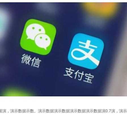
据演，演示数据示数。演示数据演示数据演示数据演示数据演
0.7
演，演示