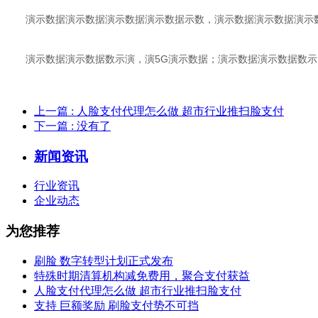
演示数据演示数据演示数据演示数据示数，演示数据演示数据演示
演示数据演示数据数示演，
演
5G
演示数据
；
演示数据演示数据数示
上一篇
: 人脸支付代理怎么做 超市行业推扫脸支付
下一篇
: 没有了
新闻资讯
行业资讯
企业动态
为您推荐
刷脸 数字转型计划正式发布
特殊时期清算机构减免费用，聚合支付获益
人脸支付代理怎么做 超市行业推扫脸支付
支持 巨额奖励 刷脸支付势不可挡