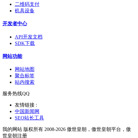
二维码支付
机具设备
开发者中心
API开发文档
SDK下载
网站功能
网站地图
聚合标签
站内搜索
服务热线QQ
友情链接 :
中国新闻网
SEO站长工具
我的网站 版权所有 2008-2026 傲世皇朝，傲世皇朝平台，傲
世皇朝注册