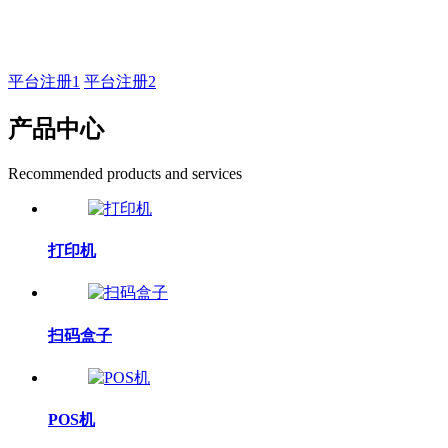
如有疑问登录平台联系主管
平台注册1
平台注册2
产品中心
Recommended products and services
打印机
扫码盒子
POS机