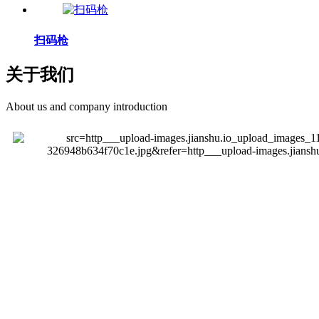
扫码枪
关于我们
About us and company introduction