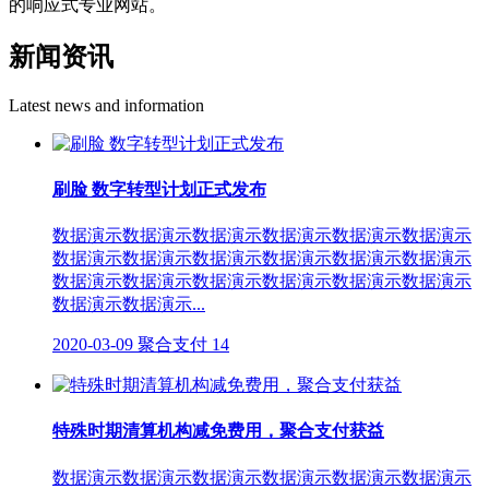
的响应式专业网站。
新闻资讯
Latest news and information
刷脸 数字转型计划正式发布
数据演示数据演示数据演示数据演示数据演示数据演示
数据演示数据演示数据演示数据演示数据演示数据演示
数据演示数据演示数据演示数据演示数据演示数据演示
数据演示数据演示...
2020-03-09
聚合支付
14
特殊时期清算机构减免费用，聚合支付获益
数据演示数据演示数据演示数据演示数据演示数据演示