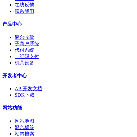
在线反馈
联系我们
产品中心
聚合收款
子商户系统
代付系统
二维码支付
机具设备
开发者中心
API开发文档
SDK下载
网站功能
网站地图
聚合标签
站内搜索